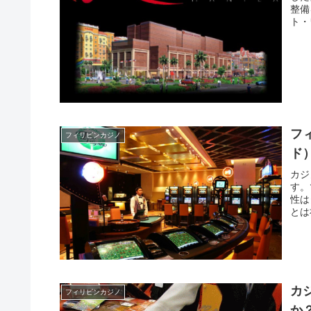
整備
ト・
フ
フィリピンカジノ
ド
カジ
す。
性は
とは
カ
フィリピンカジノ
か