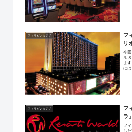
フ
フィリピンカジノ
リ
今回
ル &
ます
にはフ
フ
フィリピンカジノ
ラ
フィ
した