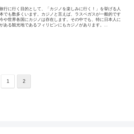
旅行に行く目的として、「カジノを楽しみに行く！」を挙げる人
本でも数多くいます。カジノと言えば、ラスベガスが一般的です
今や世界各国にカジノは存在します。その中でも、特に日本人に
がある観光地であるフィリピンにもカジノがあります。...
1
2