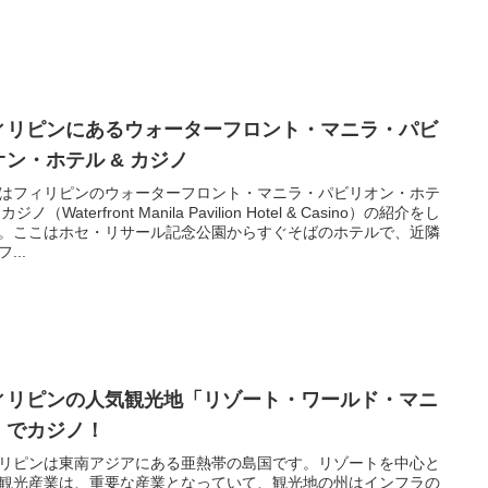
ィリピンにあるウォーターフロント・マニラ・パビ
オン・ホテル & カジノ
はフィリピンのウォーターフロント・マニラ・パビリオン・ホテ
 カジノ（Waterfront Manila Pavilion Hotel & Casino）の紹介をし
。ここはホセ・リサール記念公園からすぐそばのホテルで、近隣
...
ィリピンの人気観光地「リゾート・ワールド・マニ
」でカジノ！
リピンは東南アジアにある亜熱帯の島国です。リゾートを中心と
観光産業は、重要な産業となっていて、観光地の州はインフラの