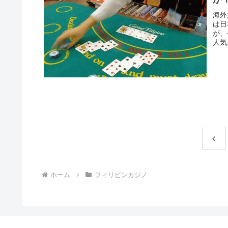
海外
は日
が、
人気
前
へ
ホーム
フィリピンカジノ