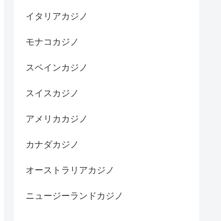
イタリアカジノ
モナコカジノ
スペインカジノ
スイスカジノ
アメリカカジノ
カナダカジノ
オーストラリアカジノ
ニュージーランドカジノ