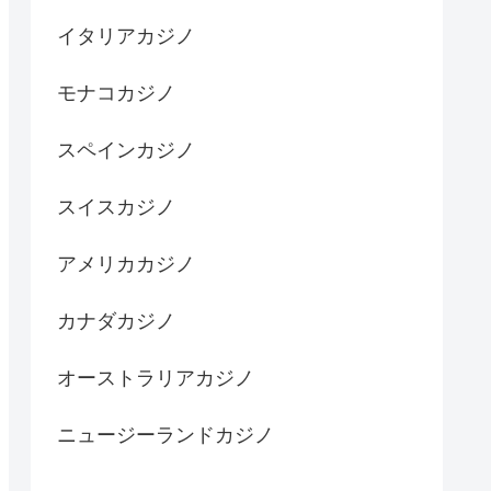
イタリアカジノ
モナコカジノ
スペインカジノ
スイスカジノ
アメリカカジノ
カナダカジノ
オーストラリアカジノ
ニュージーランドカジノ