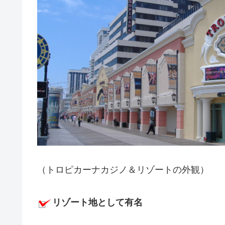
（トロピカーナカジノ＆リゾートの外観）
リゾート地として有名