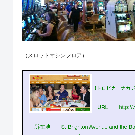
（スロットマシンフロア）
【トロピカーナカ
URL： http://ww
所在地： S. Brighton Avenue and the Boa