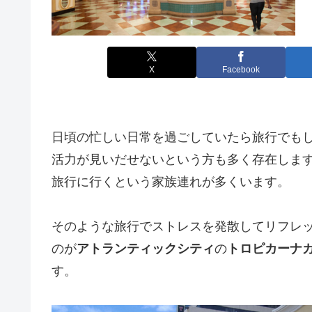
X
Facebook
日頃の忙しい日常を過ごしていたら旅行でも
活力が見いだせないという方も多く存在しま
旅行に行くという家族連れが多くいます。
そのような旅行でストレスを発散してリフレ
のが
アトランティックシティ
の
トロピカーナ
す。