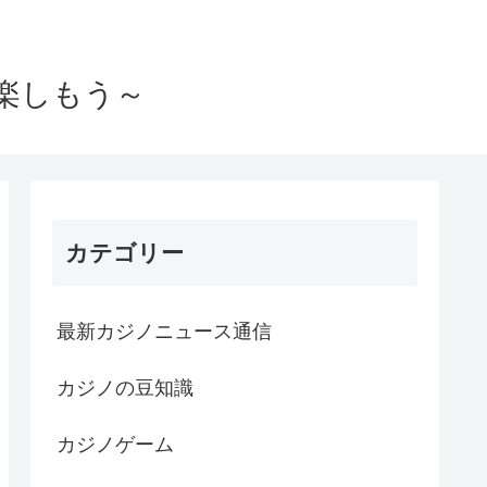
楽しもう～
カテゴリー
最新カジノニュース通信
カジノの豆知識
カジノゲーム