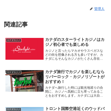
管理人
関連記事
カナダのスターライトカジノはカ
カナダカジノ
ジノ初心者でも楽しめる
カジノと言ったらマカオやラスベガスな
どの街を想像される方も多いですが、カ
ナダにもそんなカジノがたくさん存在し
ます。そして、その中でもスターライト
カジノ（Starlight Casino）はカジノ初心
者の方から楽しめる場所となっていま
カナダ旅行でカジノを楽しむなら
カナダカジノ
す。 （...
リバーロック・カジノリゾートが
おすすめ！
カナダへ旅行した時には観光地巡りの合
間に、カジノへ気軽に立ち寄ってみるこ
とをおすすめします。カナダには大自然
の美しさというイメージがありますが、
大きな都市にはたいていカジノがあるの
です。13の州のうち、アルバータ州、オ
トロント国際空港近くのウッドバ
カナダカジノ