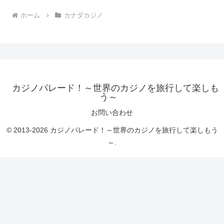
ホーム
カナダカジノ
カジノパレード！～世界のカジノを旅行して楽しも
う～
お問い合わせ
© 2013-2026 カジノパレード！～世界のカジノを旅行して楽しもう
～.