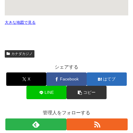
大きな地図で見る
カナダカジノ
シェアする
X
Facebook
はてブ
LINE
コピー
管理人をフォローする