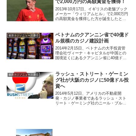
で2,000万円の高額賞金を獲得！
2013年10月17日、イギリスの老舗ブック
メーカー「ウィリアムヒル」で2,000万円
の高額賞金を獲得した方が誕生したとい
うニュースがAFP通信から届きました。
2,000万円を手に入れたのはピート・エド
ワーズさんブックメーカーと言えば、ス
ベトナムのクアンニン省で40億ド
最新カジノニュース通信
ポ...
ル規模のカジノ建設計画
2014年2月15日、ベトナムの大手投資管
理会社ヴィーナ・キャピタルが中国との
国境近くにあるクアンニン省に40億ドル
を投資して、カジノを含む複合施設を建
設する計画があるというニュースがベト
ナム・ネット・ビレッジから届きまし
ラッシュ・ストリート・ゲーミン
最新カジノニュース通信
た。カジノ建設地は...
グ社が大阪のカジノに50億ドル投
資へ
2014年5月12日、アメリカの不動産開
発・カジノ事業者であるラッシュ・スト
リート・ゲーミング社のニール・ブルー
ム会長が日本のカジノ事業に関して「大
阪のみに関心を持っている」とコメント
したというニュースがロイターから届き
ました。ラッシュ・ス...