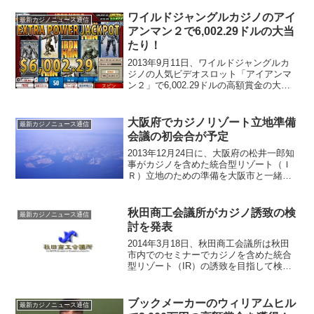
ワイルドジャングルカジノのアイ
最新カジノニュース通信
アンマン２で6,002.29ドルの大当
たり！
2013年9月11日、ワイルドジャングルカ
ジノの人気ビデオスロット「アイアンマ
ン２」で6,002.29ドルの高額賞金の大当
たりが出ました！6,002.29ドルという高
額賞金を手に入れたのは、オンラインカ
ジノ歴1年のS.Kさんという主婦の方で...
大阪府でカジノリゾート立地準備
最新カジノニュース通信
会議の初会合が予定
2013年12月24日に、大阪府の松井一郎知
事がカジノを含めた統合型リゾート（Ｉ
Ｒ）立地のための準備を大阪市と一緒に
合同で発足してカジノリゾート立地準備
会議の初会合を行うことが、大阪の地元
新聞である大阪日日新聞から届きまし
秋田商工会議所がカジノ誘致の検
最新カジノニュース通信
た。国会へのカジノ...
討を発表
2014年3月18日、秋田商工会議所は秋田
市内でのセミナーでカジノを含めた統合
型リゾート（IR）の誘致を目指して検討
していることを発表したというニュース
が読売新聞から届きました。積極的にカ
ジノ誘致に取り組む今回の発表は突然の
ブックメーカーのウィリアムヒル
最新カジノニュース通信
ことではなく、秋...