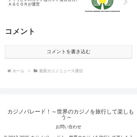
ＡＧＣＯＲが運営
コメント
コメントを書き込む
ホーム
最新カジノニュース通信
カジノパレード！～世界のカジノを旅行して楽しも
う～
お問い合わせ