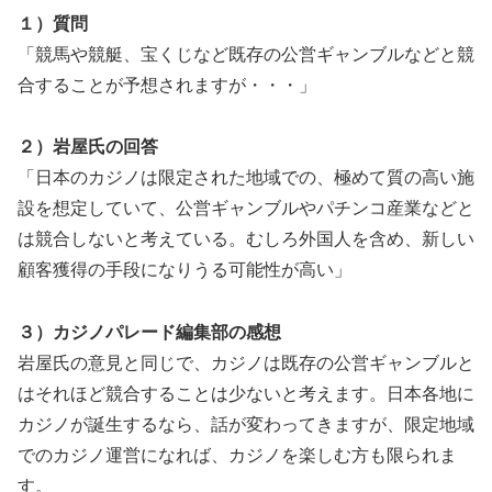
１）質問
「競馬や競艇、宝くじなど既存の公営ギャンブルなどと競
合することが予想されますが・・・」
２）岩屋氏の回答
「日本のカジノは限定された地域での、極めて質の高い施
設を想定していて、公営ギャンブルやパチンコ産業などと
は競合しないと考えている。むしろ外国人を含め、新しい
顧客獲得の手段になりうる可能性が高い」
３）カジノパレード編集部の感想
岩屋氏の意見と同じで、カジノは既存の公営ギャンブルと
はそれほど競合することは少ないと考えます。日本各地に
カジノが誕生するなら、話が変わってきますが、限定地域
でのカジノ運営になれば、カジノを楽しむ方も限られま
す。