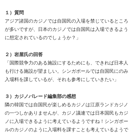
１）質問
アジア諸国のカジノでは自国民の入場を禁じているところ
が多いですが、日本のカジノでは自国民は入場できるよう
に想定されているのでしょうか？」
２）岩屋氏の回答
「国際競争力のある施設にするためにも、できれば日本人
も行ける施設が望ましい。シンガポールでは自国民にのみ
入場料を課しているが、それも参考にしていきたい」
３）カジノパレード編集部の感想
隣の韓国では自国民が楽しめるカジノは江原ランドカジノ
の一つしかありませんが、カジノ議連では日本国民もカジ
ノに入場できるように考えているようですね！シンガポー
ルのカジノのように入場料を課すことも考えているようで