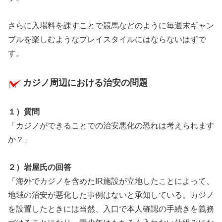
さらに入場料を課すことで競馬などのように毎週末ギャン
ブルを楽しむようなプレイスタイルにはならないはずで
す。
カジノ周辺における治安の問題
１）質問
「カジノができることでの治安悪化の恐れは考えられます
か？」
２）岩屋氏の回答
「海外でカジノを含めたIR施設が立地したことによって、
地域の治安が悪化した事例はないと承知している。カジノ
を設置したときには当然、入口で本人確認の手続きを義務