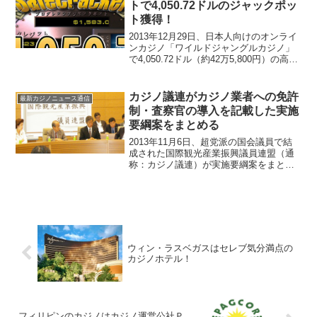
トで4,050.72ドルのジャックポッ
ト獲得！
2013年12月29日、日本人向けのオンライ
ンカジノ「ワイルドジャングルカジノ」
で4,050.72ドル（約42万5,800円）の高額
ジャックポットが出ました。獲得したの
はオンラインカジノ歴4年くらいの日本人
プレイヤー今回ジャックポットが出た...
カジノ議連がカジノ業者への免許
最新カジノニュース通信
制・査察官の導入を記載した実施
要綱案をまとめる
2013年11月6日、超党派の国会議員で結
成された国際観光産業振興議員連盟（通
称：カジノ議連）が実施要綱案をまとめ
たというニュースが産経ニュースから届
きました。厳格な管理体制の確立を目指
す気になる実施要綱案の内容には、日本
でカジノを運営する...
ウィン・ラスベガスはセレブ気分満点の
カジノホテル！
フィリピンのカジノはカジノ運営公社Ｐ