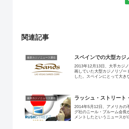
関連記事
スペインでの大型カジ
最新カジノニュース通信
2013年12月13日、大手
画していた大型カジノリゾー
した。スペインにとって大きな
ラッシュ・ストリート
最新カジノニュース通信
2014年5月12日、アメリ
グ社のニール・ブルーム会長
メントしたというニュースがロ