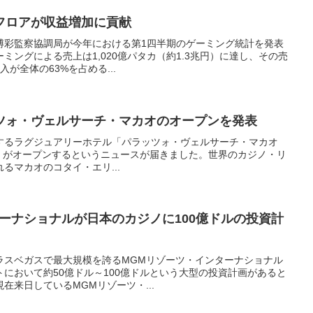
フロアが収益増加に貢献
政府博彩監察協調局が今年における第1四半期のゲーミング統計を発表
ミングによる売上は1,020億パタカ（約1.3兆円）に達し、その売
入が全体の63%を占める...
ツォ・ヴェルサーチ・マカオのオープンを発表
するラグジュアリーホテル「パラッツォ・ヴェルサーチ・マカオ
 Macau）」がオープンするというニュースが届きました。世界のカジノ・リ
るマカオのコタイ・エリ...
ーナショナルが日本のカジノに100億ドルの投資計
カのラスベガスで最大規模を誇るMGMリゾーツ・インターナショナル
において約50億ドル～100億ドルという大型の投資計画があると
在来日しているMGMリゾーツ・...