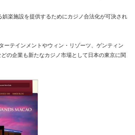
きる娯楽施設を提供するためにカジノ合法化が可決され
ンターテインメントやウィン・リゾーツ、ゲンティン
などの企業も新たなカジノ市場として日本の東京に関