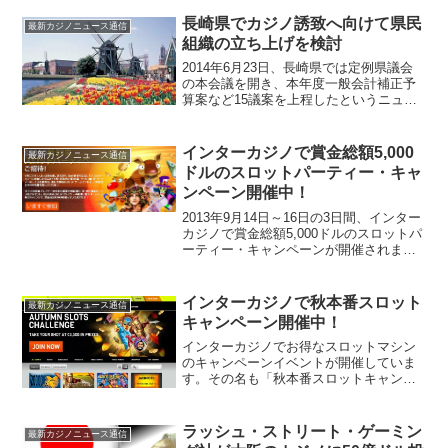
長崎県でカジノ誘致へ向けて県民
最新カジノニュース通信
組織の立ち上げを検討
2014年6月23日、長崎県では定例県議会
の本会議を開き、本年度一般会計補正予
算案など15議案を上程したというニュー
スが長崎新聞から届きました。その際、
県知事を務める中村法道氏はカジノを含
む統合型リゾート（IR）を佐世保市にあ
インターカジノで賞金総額5,000
最新カジノニュース通信
るハウステンボ...
ドルのスロットパーティー・キャ
ンペーン開催中！
2013年9月14日～16日の3日間、インター
カジノで賞金総額5,000ドルのスロットパ
ーティー・キャンペーンが開催されま
す。キャンペーンの参加方法9月14日～16
日の間にインターカジノの口座にログイ
ンして、「ボーナス」から「秋到来！ス
インターカジノで秋本番スロット
最新カジノニュース通信
ロッ...
キャンペーン開催中！
インターカジノでお得なスロットマシン
のキャンペーンイベントが開催していま
す。その名も「秋本番スロットキャンペ
ーン」！！「秋本番スロットチャレンジ
ボーナス」を獲得し、インターカジノ規
定のスロットゲームをプレイするだけで
ラッシュ・ストリート・ゲーミン
最新カジノニュース通信
賞金総額3,500ドルの...