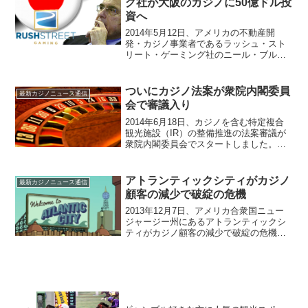
グ社が大阪のカジノに50億ドル投
資へ
2014年5月12日、アメリカの不動産開
発・カジノ事業者であるラッシュ・スト
リート・ゲーミング社のニール・ブルー
ム会長が日本のカジノ事業に関して「大
阪のみに関心を持っている」とコメント
したというニュースがロイターから届き
ついにカジノ法案が衆院内閣委員
最新カジノニュース通信
ました。ラッシュ・ス...
会で審議入り
2014年6月18日、カジノを含む特定複合
観光施設（IR）の整備推進の法案審議が
衆院内閣委員会でスタートしました。し
かし、今国会は6月22日に会期末となるた
め、審議が終了せずにおそらく継続審議
となる見通しのようです。計画より2か月
アトランティックシティがカジノ
最新カジノニュース通信
遅れて審議...
顧客の減少で破綻の危機
2013年12月7日、アメリカ合衆国ニュー
ジャージー州にあるアトランティックシ
ティがカジノ顧客の減少で破綻の危機に
直面しているというニュースがSankeiBiz
から届きました。アトランティックシテ
ィといえば、ラスベガスに次ぐカジノの
街として...