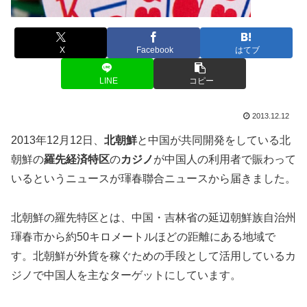
X
Facebook
はてブ
LINE
コピー
2013.12.12
2013年12月12日、
北朝鮮
と中国が共同開発をしている北
朝鮮の
羅先経済特区
の
カジノ
が中国人の利用者で賑わって
いるというニュースが琿春聯合ニュースから届きました。
北朝鮮の羅先特区とは、中国・吉林省の延辺朝鮮族自治州
琿春市から約50キロメートルほどの距離にある地域で
す。北朝鮮が外貨を稼ぐための手段として活用しているカ
ジノで中国人を主なターゲットにしています。