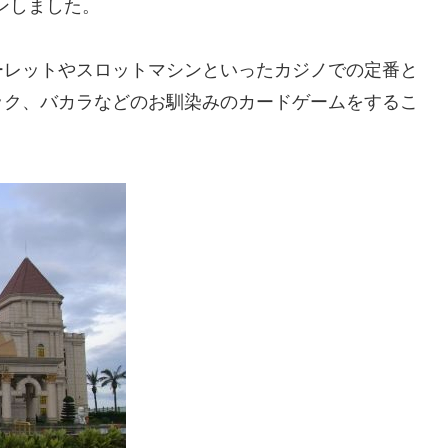
プンしました。
ーレットやスロットマシンといったカジノでの定番と
ック、バカラなどのお馴染みのカードゲームをするこ