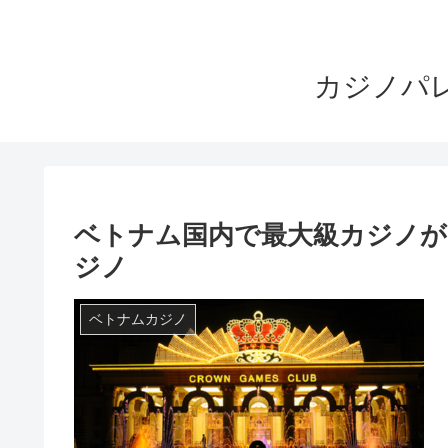
カジノパ
ベトナム国内で最大級カジノ
ジノ
ベトナムカジノ