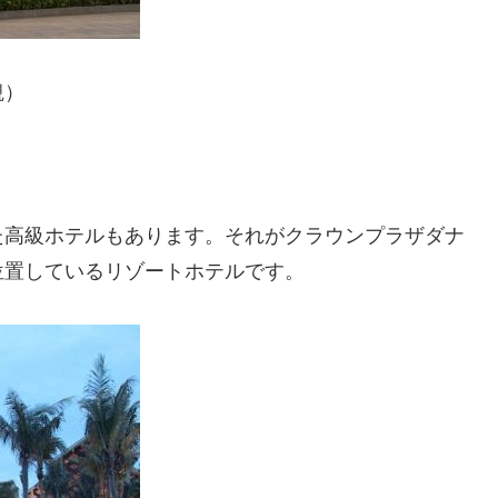
観）
た高級ホテルもあります。それがクラウンプラザダナ
位置しているリゾートホテルです。