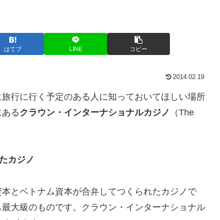
はてブ
LINE
コピー
2014.02.19
に旅行に行く予定のある人に知っておいてほしい場所
にある
クラウン・インターナショナルカジノ
（The
たカジノ
資本とベトナム資本が合弁してつくられたカジノで
も最大級のものです。クラウン・インターナショナル