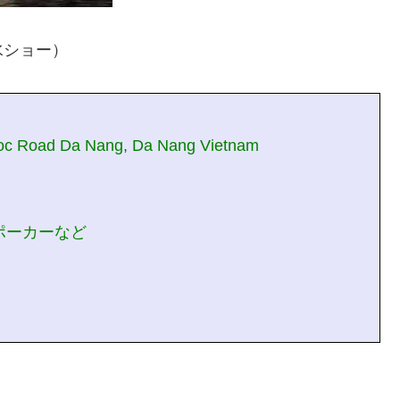
水ショー）
c Road Da Nang, Da Nang Vietnam
ポーカーなど