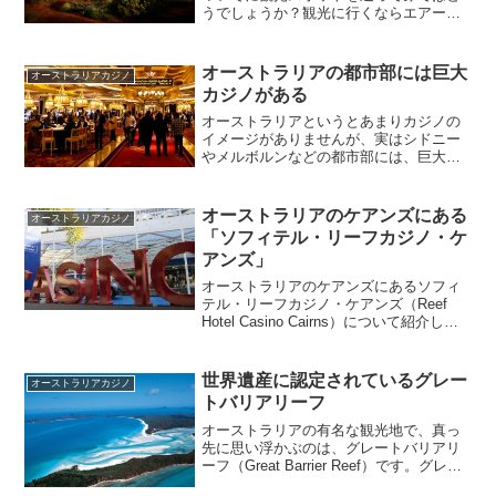
うでしょうか？観光に行くならエアーズ
ロックがお薦めです。まずエアーズロッ
クへの行き方について紹介します。オー
ストラリアの中央部に位置しており、日
オーストラリアの都市部には巨大
オーストラリアカジノ
本からは直行便が無くシド...
カジノがある
オーストラリアというとあまりカジノの
イメージがありませんが、実はシドニー
やメルボルンなどの都市部には、巨大な
カジノがあるのです。これらのカジノに
入場するにはパスポートなど年齢を証明
できる物が必要です。カジノフロアに
オーストラリアのケアンズにある
オーストラリアカジノ
は、カードゲームや、競馬、...
「ソフィテル・リーフカジノ・ケ
アンズ」
オーストラリアのケアンズにあるソフィ
テル・リーフカジノ・ケアンズ（Reef
Hotel Casino Cairns）について紹介しま
す。日本では現在のところカジノは認め
られていないので、海外旅行のプランの
一つとしてカジノはとても魅力的で
世界遺産に認定されているグレー
オーストラリアカジノ
す。...
トバリアリーフ
オーストラリアの有名な観光地で、真っ
先に思い浮かぶのは、グレートバリアリ
ーフ（Great Barrier Reef）です。グレー
トバリアリーフとは、オーストラリア大