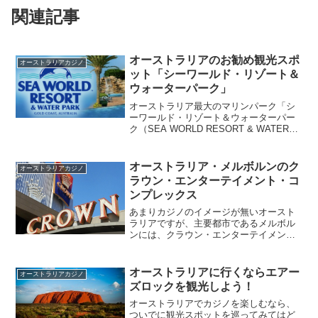
関連記事
オーストラリアのお勧め観光スポ
オーストラリアカジノ
ット「シーワールド・リゾート＆
ウォーターパーク」
オーストラリア最大のマリンパーク「シ
ーワールド・リゾート＆ウォーターパー
ク（SEA WORLD RESORT & WATER
PARK）」はオーストラリアでお勧めの観
光地です。イルカのジャンプ、アシカの
曲芸などの動物のショーや、水上スキー
オーストラリア・メルボルンのク
オーストラリアカジノ
の...
ラウン・エンターテイメント・コ
ンプレックス
あまりカジノのイメージが無いオースト
ラリアですが、主要都市であるメルボル
ンには、クラウン・エンターテイメン
ト・コンプレックス（Crown
Entertainment Complex）と言う巨大な複
合カジノ施設があります。クラウン・エ
オーストラリアに行くならエアー
オーストラリアカジノ
ンターテ...
ズロックを観光しよう！
オーストラリアでカジノを楽しむなら、
ついでに観光スポットを巡ってみてはど