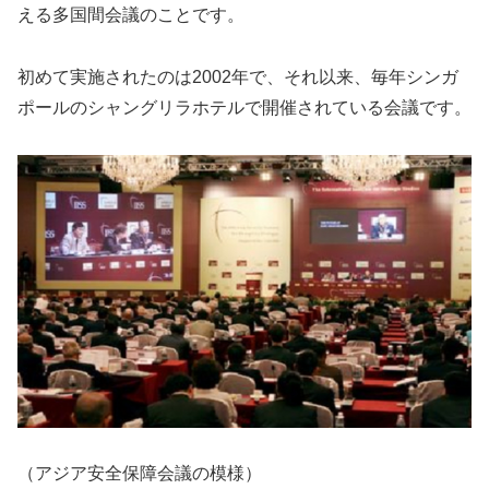
える多国間会議のことです。
初めて実施されたのは2002年で、それ以来、毎年シンガ
ポールのシャングリラホテルで開催されている会議です。
（アジア安全保障会議の模様）