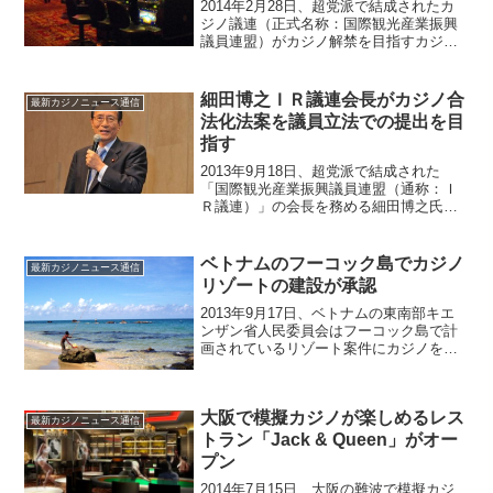
2014年2月28日、超党派で結成されたカ
ジノ議連（正式名称：国際観光産業振興
議員連盟）がカジノ解禁を目指すカジノ
法案において、5月下旬にも衆院内閣委員
会で審議入りが実現するように国会内で
働きかけを実施しているというニュース
細田博之ＩＲ議連会長がカジノ合
最新カジノニュース通信
がブルームバーグ...
法化法案を議員立法での提出を目
指す
2013年9月18日、超党派で結成された
「国際観光産業振興議員連盟（通称：Ｉ
Ｒ議連）」の会長を務める細田博之氏は
カジノを解禁するための法案を来月の10
月に召集される予定の臨時国会に議員立
法での提出を目指す考えがあることを語
ベトナムのフーコック島でカジノ
最新カジノニュース通信
ったというニュース...
リゾートの建設が承認
2013年9月17日、ベトナムの東南部キエ
ンザン省人民委員会はフーコック島で計
画されているリゾート案件にカジノを併
設することを承認したというニュースが
ジエンダンゾアンギエップ紙から届きま
した。フーコック島のダチョンビーチの
大阪で模擬カジノが楽しめるレス
沿岸沿いに建設予定...
最新カジノニュース通信
トラン「Jack & Queen」がオー
プン
2014年7月15日、大阪の難波で模擬カジ