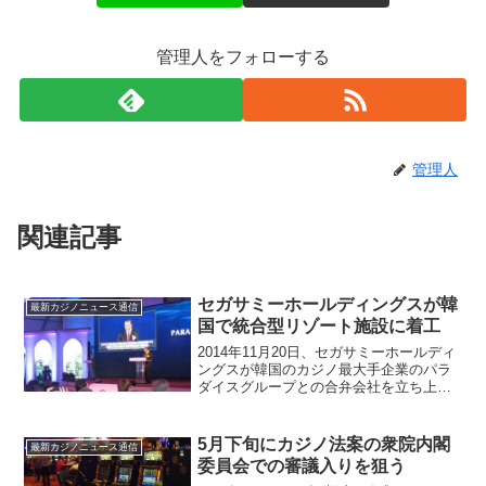
管理人をフォローする
管理人
関連記事
セガサミーホールディングスが韓
最新カジノニュース通信
国で統合型リゾート施設に着工
2014年11月20日、セガサミーホールディ
ングスが韓国のカジノ最大手企業のパラ
ダイスグループとの合弁会社を立ち上
げ、統合型リゾート施設（IR）を着工し
たというニュースが届きました。（着工
式でコメントするセガサミーホールディ
5月下旬にカジノ法案の衆院内閣
最新カジノニュース通信
ングスの里見治会...
委員会での審議入りを狙う