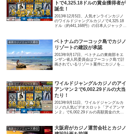
の会長には星原議...
トで4,325.18ドルの賞金獲得者が
誕生！
2013年12月5日、人気オンラインカジノ
のワイルドジャングルカジノで4,325.18
ドル（約441,168円）の日本人ジャックポ
ット獲得者が誕生しました。一般の会社
員の方がジャックポット獲得！見事ジャ
ックポットを獲得したのは、A.Tさんと...
ベトナムのフーコック島でカジノ
最新カジノニュース通信
リゾートの建設が承認
2013年9月17日、ベトナムの東南部キエ
ンザン省人民委員会はフーコック島で計
画されているリゾート案件にカジノを併
設することを承認したというニュースが
ジエンダンゾアンギエップ紙から届きま
した。フーコック島のダチョンビーチの
ワイルドジャングルカジノのアイ
沿岸沿いに建設予定...
最新カジノニュース通信
アンマン２で6,002.29ドルの大当
たり！
2013年9月11日、ワイルドジャングルカ
ジノの人気ビデオスロット「アイアンマ
ン２」で6,002.29ドルの高額賞金の大当
たりが出ました！6,002.29ドルという高
額賞金を手に入れたのは、オンラインカ
ジノ歴1年のS.Kさんという主婦の方で...
大阪府がカジノ運営会社とカジノ
最新カジノニュース通信
建設計画を協議