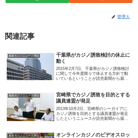
管理人
関連記事
千葉県がカジノ誘致検討の休止に
最新カジノニュース通信
動く
2015年2月7日、千葉県がカジノ誘致検討
に関して今年度限りで休止する方針で動
いているということが読売新聞から届き
ました。千葉県ではカジノを含む統合型
リゾート（IR）の誘致を巡って、カジノ
経済効果などのメリット以外にも、カジ
宮崎県でカジノ誘致を目的とする
最新カジノニュース通信
ノによる生活環境...
議員連盟が発足
2013年10月2日、宮崎県のシーガイアに
カジノ誘致を目的とする議員連盟が発足
したというニュースが読売新聞から届き
ました。正式名称は「県議会国際観光産
業振興議員連盟」で、自民党を中心に25
人で結成されました。宮崎県カジノ議連
オンラインカジノのビデオスロッ
最新カジノニュース通信