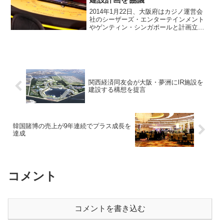
2014年1月22日、大阪府はカジノ運営会
社のシーザーズ・エンターテインメント
やゲンティン・シンガポールと計画立案
に関して協議しているというニュースが
ブルームバーグから届きました。積極的
にカジノ運営会社と協議を実施日本国内
でカジノ法案が成立...
関西経済同友会が大阪・夢洲にIR施設を
建設する構想を提言
韓国賭博の売上が9年連続でプラス成長を
達成
コメント
コメントを書き込む