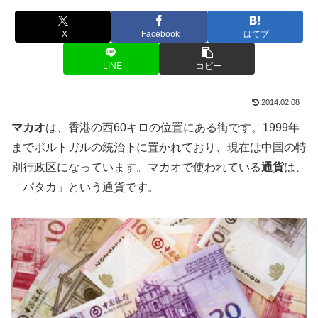
X
Facebook
はてブ
LINE
コピー
2014.02.08
マカオ
は、香港の西60キロの位置にある街です。1999年
までポルトガルの統治下に置かれており、現在は中国の特
別行政区になっています。マカオで使われている
通貨
は、
「パタカ」という通貨です。