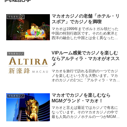
マカオカジノの老舗「ホテル・リ
マカオカジノ
スボア」でカジノを満喫
マカオは1999年までポルトガル領だった
中国の特別行政区です。そのため東洋と
西洋の融合した中国とは全く異なった雰
囲気のリゾート地で、カジノと世界遺産
で注目を集めています。パールリバーの
河口にある港町でポルトガル領だったこ
VIPルーム感覚でカジノを楽しむ
マカオカジノ
ろのヨーロッパの雰囲...
ならアルティラ・マカオがオスス
メ
マカオを旅行で訪れる目的の一つでカジ
ノを楽しむという方も大勢います。マカ
オのカジノの1つに「アルティラ・マカオ
（Altira Macau Casino）」があります。
タイパ島北部にあるカジノホテルで、マ
カオ国際空港からは車で約10分程度の
マカオでカジノを楽しむなら
マカオカジノ
距...
MGMグランド・マカオ！
マカオと言えば最近ではカジノで有名に
なっています。そのマカオカジノの中で
最も人気のカジノホテルの一つがMGMグ
ランド・マカオ（MGM GRAND
MACAU）です。新口岸地区にあるMGM