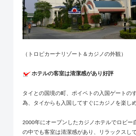
（トロピカーナリゾート＆カジノの外観）
ホテルの客室は清潔感があり好評
タイとの国境の町、ポイペトの入国ゲートの
為、タイからも入国してすぐにカジノを楽し
2000年にオープンしたカジノホテルでロビ
の中でも客室は清潔感があり、リラックスし