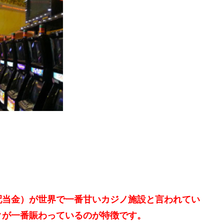
配当金）が世界で一番甘いカジノ施設と言われてい
クが一番賑わっているのが特徴です。