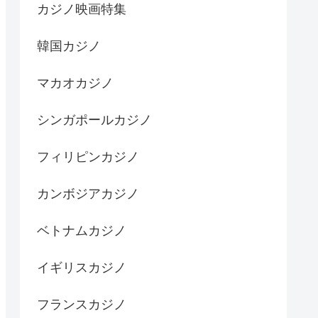
カジノ映画特集
韓国カジノ
マカオカジノ
シンガポールカジノ
フィリピンカジノ
カンボジアカジノ
ベトナムカジノ
イギリスカジノ
フランスカジノ