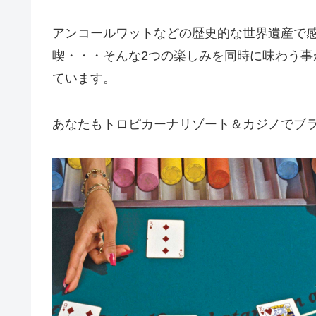
アンコールワットなどの歴史的な世界遺産で
喫・・・そんな2つの楽しみを同時に味わう
ています。
あなたもトロピカーナリゾート＆カジノでブ