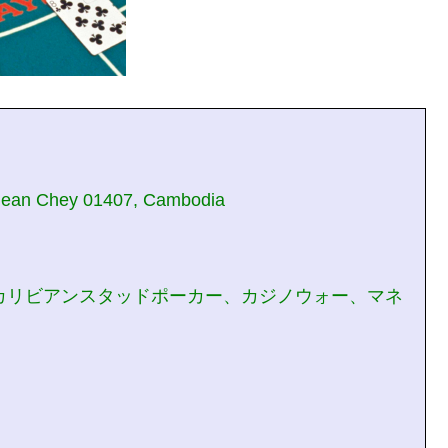
ean Chey 01407, Cambodia
カリビアンスタッドポーカー、カジノウォー、マネ