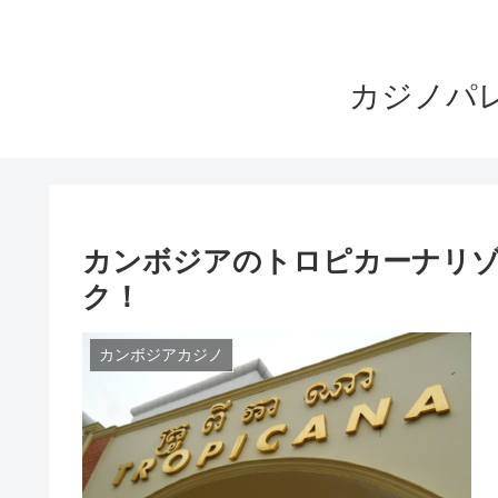
カジノパ
カンボジアのトロピカーナリ
ク！
カンボジアカジノ