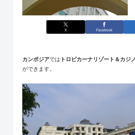
X
Facebook
カンボジア
では
トロピカーナリゾート＆カジ
ができます。