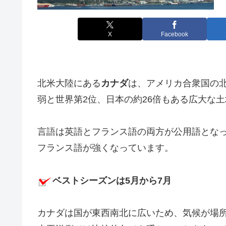
X
Facebook
北米大陸にある
カナダ
は、アメリカ合衆国の北
弱と世界第2位、日本の約26倍もある広大な
言語は英語とフランス語の両方が公用語とな
フランス語が強くなっています。
ベストシーズンは5月から7月
カナダは国が東西南北に広いため、気候が場