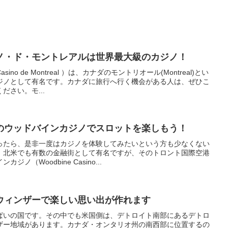
ノ・ド・モントレアルは世界最大級のカジノ！
o de Montreal ）は、カナダのモントリオール(Montreal)とい
ジノとして有名です。カナダに旅行へ行く機会がある人は、ぜひこ
さい。モ...
のウッドバインカジノでスロットを楽しもう！
ったら、是非一度はカジノを体験してみたいという方も少なくない
、北米でも有数の金融街として有名ですが、そのトロント国際空港
ノ（Woodbine Casino...
ウィンザーで楽しい思い出が作れます
ぱいの国です。その中でも米国側は、デトロイト南部にあるデトロ
ザー地域があります。カナダ・オンタリオ州の南西部に位置するの