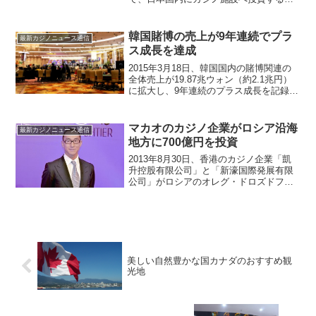
会社を設立する決議決定をしたというプ
レスリリースを発表しました。（コナミ
公式サイトのプレスリリースページ）
韓国賭博の売上が9年連続でプラ
最新カジノニュース通信
1996年から海外カ...
ス成長を達成
2015年3月18日、韓国国内の賭博関連の
全体売上が19.87兆ウォン（約2.1兆円）
に拡大し、9年連続のプラス成長を記録し
たというニュースが韓国聯合ニュースか
ら届きました。韓国政府が発表したデー
タによれば、昨年の賭博関連の売上は全
マカオのカジノ企業がロシア沿海
最新カジノニュース通信
体で1,...
地方に700億円を投資
2013年8月30日、香港のカジノ企業「凱
升控股有限公司」と「新濠国際発展有限
公司」がロシアのオレグ・ドロズドフ氏
と共同で、7億ドル（約700億円）にのぼ
る金額をロシア沿海地方のカジノ特区で
ある3区画に投資するというニュースが沿
海地方広報課...
美しい自然豊かな国カナダのおすすめ観
光地