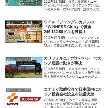
2013年11月5日、香港の投資家トニー・
ファン氏がオーストラリアのケアンズに
42億豪ドル（約3,932億円）規模の大型カ
ジノリゾート「アクイス・リゾート
（Aquis Resort）」を建設する計画だと
いうニュースがSankeiBizから届...
ワイルドジャングルカジノの
最新カジノニュース通信
「WINNERS Club」で賞金
246,132.80ドルを獲得！
2013年10月4日、ワイルドジャングルカ
ジノのスクラッチゲームの「WINNERS
Club」で賞金246,132.80ドルを獲得した
日本人プレイヤーが誕生しました。オン
ラインカジノ歴1ヶ月のビギナーがジャッ
クポット！見事ジャックポットを引...
カリフォルニア州ナパバレーでカ
最新カジノニュース通信
ジノ建設の動きが浮上
2014年5月19日、アメリカのカリフォル
ニア州ナパバレーで大型カジノ施設を建
設する動きがあるというニュースがブル
ームバークから届きました。アレキサン
ダーバレーを拠点として活動している先
住民族のミシェワル・ワッポ族がカジノ
コナミが取締役会で日本国内にカ
最新カジノニュース通信
を建設する計画が浮...
ジノ投資会社設立を決議決定
2014年5月28日、TVゲーム事業を展開し
ているコナミが同社の取締役会におい
て、日本国内にカジノ施設へ投資する子