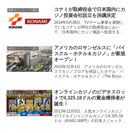
ニュースが届きました。2020年に東京オ
リンピックが開催されることが決定され
コナミが取締役会で日本国内にカ
最新カジノニュース通信
たことを受け...
ジノ投資会社設立を決議決定
2014年5月28日、TVゲーム事業を展開し
ているコナミが同社の取締役会におい
て、日本国内にカジノ施設へ投資する子
会社を設立する決議決定をしたというプ
レスリリースを発表しました。（コナミ
公式サイトのプレスリリースページ）
アメリカのロサンゼルスに「バイ
最新カジノニュース通信
1996年から海外カ...
スクル・ホテル＆カジノ」が新規
オープン！
2015年12月1日、アメリカのロサンゼル
スでカジノフロアを併設したホテル「バ
イスクル・ホテル＆カジノ（The Bicycle
Hotel & Casino）」が新規オープンしたと
いうニュースが届きました。ロサンゼル
スの中心市街地であるダウ...
オンラインカジノのビデオスロッ
最新カジノニュース通信
トで4,325.18ドルの賞金獲得者が
誕生！
2013年12月5日、人気オンラインカジノ
のワイルドジャングルカジノで4,325.18
ドル（約441,168円）の日本人ジャックポ
ット獲得者が誕生しました。一般の会社
員の方がジャックポット獲得！見事ジャ