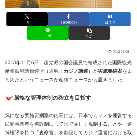
X
Facebook
はてブ
LINE
コピー
2013.11.06
2013年11月6日、超党派の国会議員で結成された国際観光
産業振興議員連盟（通称：
カジノ議連
）が
実施要綱案
をま
とめたというニュースが産経ニュースから届きました。
厳格な管理体制の確立を目指す
気になる実施要綱案の内容には、日本でカジノを運営する
民間事業者を免許制にして国で厳しく規制することや、逮
捕権限を持つ「査察官」を創設してカジノ運営における取