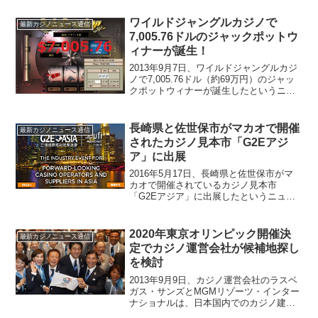
ワイルドジャングルカジノで
最新カジノニュース通信
7,005.76ドルのジャックポットウ
ィナーが誕生！
2013年9月7日、ワイルドジャングルカジ
ノで7,005.76ドル（約69万円）のジャッ
クポットウィナーが誕生したというニュ
ースが届きました。ビデオスロット
「Safe Cracker」でのジャックポットで
す。「Safe Cracker」は金...
長崎県と佐世保市がマカオで開催
最新カジノニュース通信
されたカジノ見本市「G2Eアジ
ア」に出展
2016年5月17日、長崎県と佐世保市がマ
カオで開催されているカジノ見本市
「G2Eアジア」に出展したというニュー
スがマカオ新聞から届きました。『G2E
アジア』は世界各国のカジノ関連企業
（スロットマシンなどの開発メーカーや
2020年東京オリンピック開催決
最新カジノニュース通信
サービスプロバイダー...
定でカジノ運営会社が候補地探し
を検討
2013年9月9日、カジノ運営会社のラスベ
ガス・サンズとMGMリゾーツ・インター
ナショナルは、日本国内でのカジノ建設
における候補地探しを進めているという